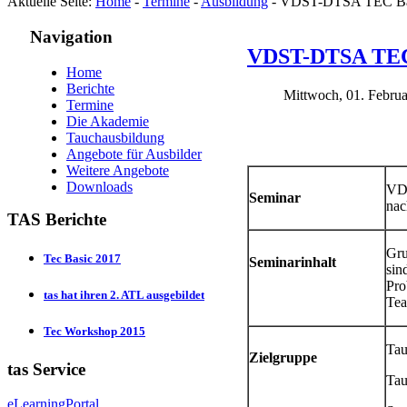
Aktuelle Seite:
Home
-
Termine
-
Ausbildung
-
VDST-DTSA TEC Bas
Navigation
VDST-DTSA TEC 
Home
Berichte
Mittwoch, 01. Februa
Termine
Die Akademie
Tauchausbildung
Angebote für Ausbilder
Weitere Angebote
Downloads
VD
Seminar
nac
TAS
Berichte
Gru
Tec Basic 2017
Seminarinhalt
sin
Pro
tas hat ihren 2. ATL ausgebildet
Te
Tec Workshop 2015
Tau
Zielgruppe
tas
Service
Tau
eLearningPortal