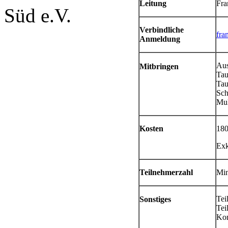
Leitung
Fra
Süd e.V.
Verbindliche
fra
Anmeldung
Aus
Mitbringen
Tau
Tau
Sch
Mul
Kosten
180
Exk
Teilnehmerzahl
Min
Tei
Sonstiges
Tei
Kon