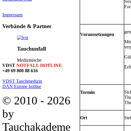
Sow
For
Impressum
Verbände
& Partner
ge
Voraussetzungen
Min
ver
Tauchunfall
Gül
Medizinische
VDST
NOTFALL HOTLINE
Erf
+49 69 800 88 616
VDST Tauchmedizin
DAN Europe hotline
Si
Termin
© 2010 - 2026
The
The
by
Ort
Sie
Tauchakademe